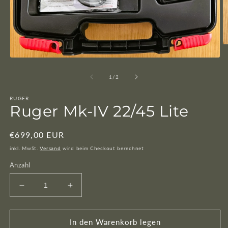
M
2
Medien
in
1
M
in
von
1
/
2
öf
Modal
öffnen
RUGER
Ruger Mk-IV 22/45 Lite
Normaler
€699,00 EUR
Preis
inkl. MwSt.
Versand
wird beim Checkout berechnet
Anzahl
Verringere
Erhöhe
die
die
Menge
Menge
für
für
In den Warenkorb legen