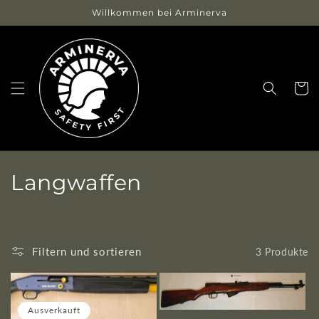
Direkt
Willkommen bei Arminerva
zum
Inhalt
Warenko
K
Langwaffen
a
t
Filtern und sortieren
3 Produkte
e
g
Ausverkauft