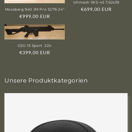
o
Izhmash SKS-45 7,62x39
Normaler
€699,00 EUR
r
Mossberg 940 JM Pro 12/76 24"
Preis
Normaler
€999,00 EUR
i
Preis
e
:
GSG-15 Sport .22lr
Normaler
€399,00 EUR
Preis
Unsere Produktkategorien