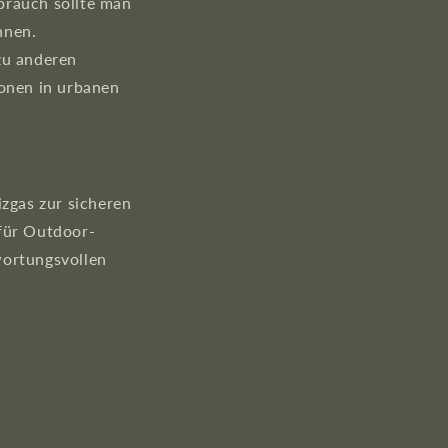
brauch sollte man
nnen.
zu anderen
onen in urbanen
izgas zur sicheren
 für Outdoor-
wortungsvollen