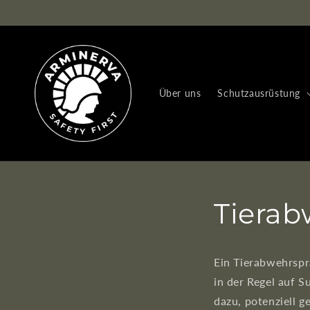
Direkt
zum
Inhalt
Über uns
Schutzausrüstung
Tierab
Ein Tierabwehrspra
in der Regel auf S
dazu, potenziell g