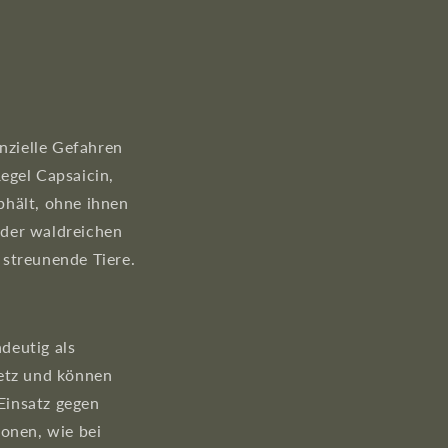
enzielle Gefahren
egel Capsaicin,
abhält, ohne ihnen
oder waldreichen
 streunende Tiere.
ndeutig als
setz und können
Einsatz gegen
ionen, wie bei