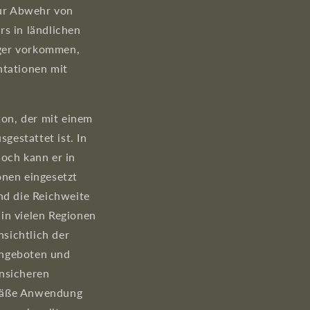
zur Abwehr von
rs in ländlichen
iger vorkommen,
ntationen mit
xon, der mit einem
gestattet ist. In
doch kann er in
nen eingesetzt
d die Reichweite
 in vielen Regionen
nsichtlich der
angeboten und
unsicheren
emäße Anwendung