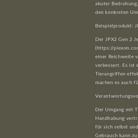
akuter Bedrohung,
den konkreten Ums
Beispielprodukt: 
Der JPX2 Gen 2 Je
(https://piexon.c
einer Reichweite v
verbessert. Es ist
Tierangriffen eff
machen es auch fü
Verantwortungsvo
Der Umgang mit Ti
Handhabung vertra
für sich selbst u
Gebrauch kann zu 