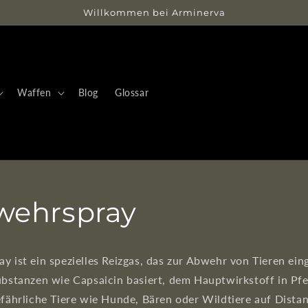
Willkommen bei Arminerva
Waffen
Blog
Glossar
wehrspray
y ist ein spezielles Reizgas, das zur Abwehr von Tieren ein
ubstanzen wie Capsaicin basiert, dem Hauptwirkstoff in Pfe
efährliche Tiere wie Hunde, Bären oder Wildtiere auf Distan