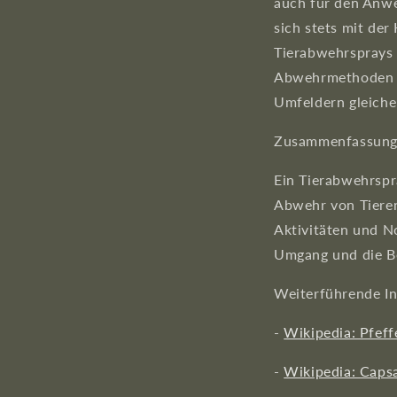
auch für den Anwe
sich stets mit de
Tierabwehrsprays 
Abwehrmethoden u
Umfeldern gleiche
Zusammenfassun
Ein Tierabwehrspra
Abwehr von Tieren
Aktivitäten und N
Umgang und die Be
Weiterführende I
-
Wikipedia: Pfeff
-
Wikipedia: Capsa