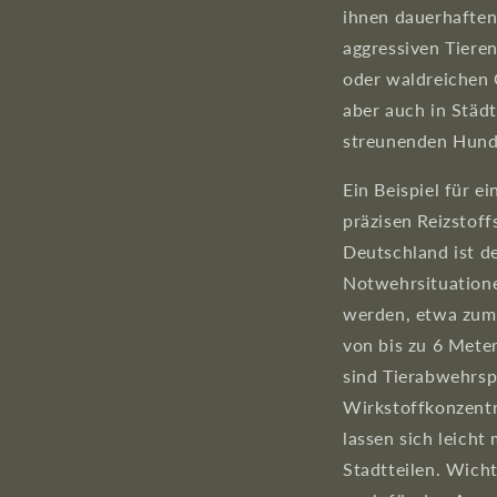
ihnen dauerhaften
aggressiven Tiere
oder waldreichen 
aber auch in Städ
streunenden Hund
Ein Beispiel für e
präzisen Reizstoff
Deutschland ist d
Notwehrsituation
werden, etwa zum 
von bis zu 6 Meter
sind Tierabwehrspr
Wirkstoffkonzentr
lassen sich leich
Stadtteilen. Wich