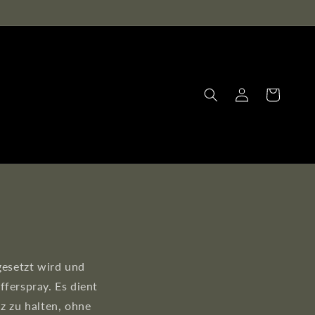
Einloggen
Warenkorb
gesetzt wird und
fferspray. Es dient
z zu halten, ohne