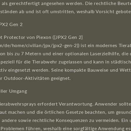
 als gerechtfertigt angesehen werden. Die rechtliche Beurt
tänden ab und ist oft umstritten, weshalb Vorsicht geboten
JPX2 Gen 2
t Protector von Piexon ([JPX2 Gen 2]
om/de/home/civilian/jpx/jpx2-gen-2)) ist ein modernes Tier
on bis zu 7 Metern und einer optionalen Laserzielhilfe, die 
 speziell für die Tierabwehr zugelassen und kann in städtisc
ektiv eingesetzt werden. Seine kompakte Bauweise und Wet
r Outdoor-Aktivitäten geeignet.
ller Umgang
erabwehrsprays erfordert Verantwortung. Anwender sollten
ut machen und die örtlichen Gesetze beachten, um gesundh
nd andere sowie rechtliche Konsequenzen zu vermeiden. Ei
Problemen führen, weshalb eine sorgfältige Anwendung esse