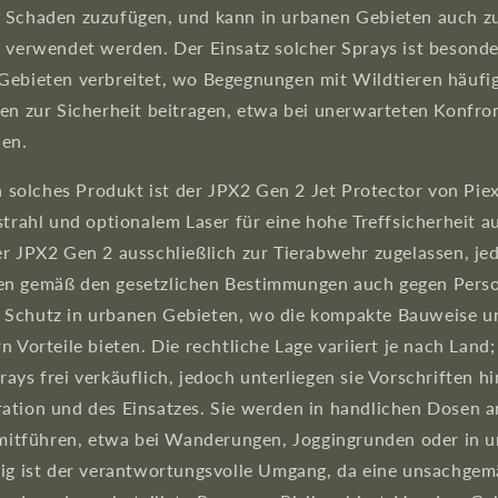
 Schaden zuzufügen, und kann in urbanen Gebieten auch 
n verwendet werden. Der Einsatz solcher Sprays ist besonde
Gebieten verbreitet, wo Begegnungen mit Wildtieren häuf
ten zur Sicherheit beitragen, etwa bei unerwarteten Konfro
en.
in solches Produkt ist der JPX2 Gen 2 Jet Protector von Pie
strahl und optionalem Laser für eine hohe Treffsicherheit aus
er JPX2 Gen 2 ausschließlich zur Tierabwehr zugelassen, je
en gemäß den gesetzlichen Bestimmungen auch gegen Perso
Schutz in urbanen Gebieten, wo die kompakte Bauweise un
n Vorteile bieten. Die rechtliche Lage variiert je nach Land;
ays frei verkäuflich, jedoch unterliegen sie Vorschriften hi
ation und des Einsatzes. Sie werden in handlichen Dosen 
t mitführen, etwa bei Wanderungen, Joggingrunden oder in 
tig ist der verantwortungsvolle Umgang, da eine unsachg