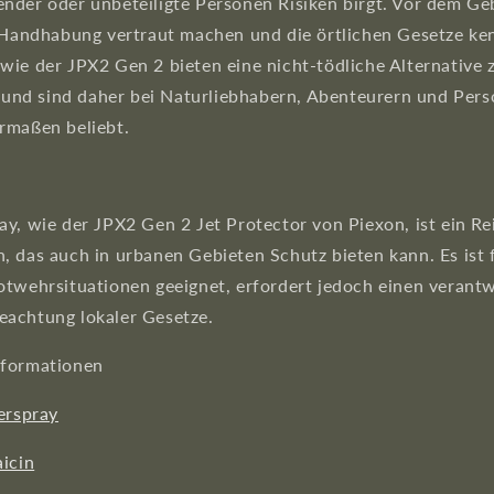
nder oder unbeteiligte Personen Risiken birgt. Vor dem Ge
r Handhabung vertraut machen und die örtlichen Gesetze ke
wie der JPX2 Gen 2 bieten eine nicht-tödliche Alternative 
nd sind daher bei Naturliebhabern, Abenteurern und Pers
rmaßen beliebt.
g
y, wie der JPX2 Gen 2 Jet Protector von Piexon, ist ein Re
, das auch in urbanen Gebieten Schutz bieten kann. Es ist
otwehrsituationen geeignet, erfordert jedoch einen verant
achtung lokaler Gesetze.
nformationen
erspray
icin