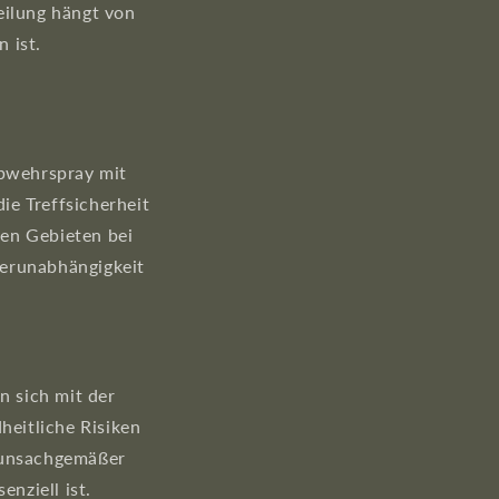
eilung hängt von
 ist.
abwehrspray mit
die Treffsicherheit
hen Gebieten bei
terunabhängigkeit
 sich mit der
eitliche Risiken
n unsachgemäßer
nziell ist.