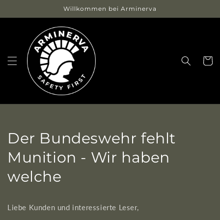
Direkt
Willkommen bei Arminerva
zum
Inhalt
Warenko
Der Bundeswehr fehlt
Munition - Wir haben
welche
Liebe Kunden und interessierte Leser,